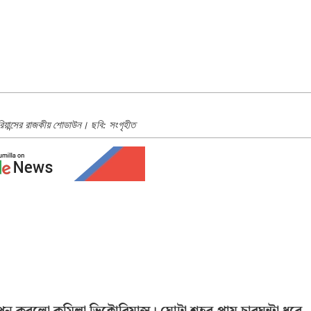
টোরিয়ান্সের রাজকীয় শোডাউন। ছবি: সংগৃহীত