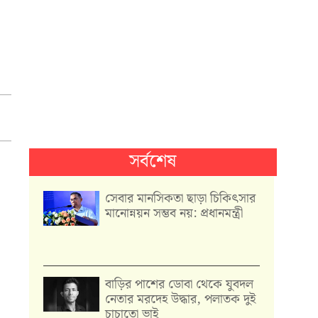
সর্বশেষ
সেবার মানসিকতা ছাড়া চিকিৎসার
মানোন্নয়ন সম্ভব নয়: প্রধানমন্ত্রী
বাড়ির পাশের ডোবা থেকে যুবদল
নেতার মরদেহ উদ্ধার, পলাতক দুই
চাচাতো ভাই