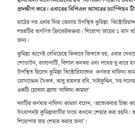
ছাদখোলা বাসে নিজেদের ৪র্থ বিপিএল শিরোপা উৎযাপন ক
প্রদক্ষীণ করে। এবারের বিপিএল আসরের চ্যাম্পিয়ন ট
মাঠের পর এবার নিজ জেলায় উপস্থিত কুমিল্লা ভিক্টোরিয়ান্
শহরটির অগণিত ক্রিকেটভক্তরা। শিরোপা জয়ের ১ মাস অত
জন্য।
কুমিল্লা আগেই দেখিয়েছে কিভাবে জিততে হয়, এবার দেখা
শোডাউন, ব্যান্ডপার্টি, বিশাল কনভয় এবং পথের দু-ধারে 
উপস্থিত ছিলেন কুমিল্লা ভিক্টোরিযান্সের কর্ণধার নাফি
মোসাদ্দেক সৈকত, আবু হায়দার রনি, সাইফুদ্দিন, সহ দল
একটি গ্লোবাল ব্র্যান্ড ‘নাফিসা কামাল’
দলটির কর্ণধার নাফিসা কামাল বলেন, ‘প্রত্যেকবার চিন্তা
উৎযাপনটা কুমিল্লাবাসীর সাথে কখনো শেয়ার করা হয়নি। 
শিরোপার জয় শেয়ার করার জন্য’।