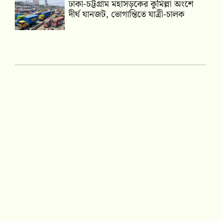
ঢাকা-চট্টগ্রাম মহাসড়কের কুমিল্লা অংশে
দীর্ঘ যানজট, ভোগান্তিতে যাত্রী-চালক