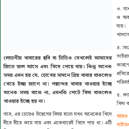
৩. মা
ও অবস
যায়।
খাদ্যা
৪. সং
ভাইরা
লোভনীয় খাবারের ছবি বা ভিডিও দেখলেই আমাদের
কারণে
জিভে জল আসে এবং খিদে পেয়ে যায়। কিন্তু অনেক
প্রতির
সময় এমন হয় যে, চোখের সামনে প্রিয় খাবার থাকলেও
পরিবর
খেতে ইচ্ছা জাগে না। পছন্দের খাবার খাওয়ার ইচ্ছে
অনেক সময় থাকে না, এমনকি পেটে খিদা থাকলেও
৫. ক্য
খাওয়ার ইচ্ছে হয় না।
খিদা 
তবে, এর চেয়েও উদ্বেগের বিষয় হলো যখন অনেকের খিদে
আরও 
ধীরে ধীরে কমে যায় এবং একেবারেই খিদে পায় না। এটি
গাইডল