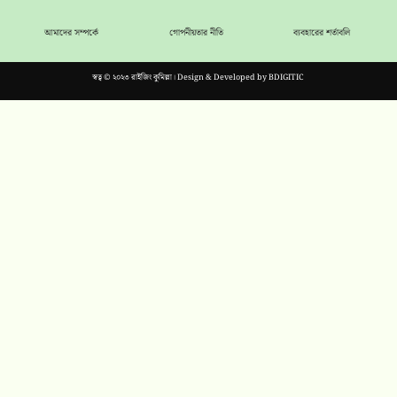
আমাদের সম্পর্কে
গোপনীয়তার নীতি
ব্যবহারের শর্তাবলি
স্বত্ব © ২০২৩ রাইজিং কুমিল্লা। Design & Developed by
BDIGITIC