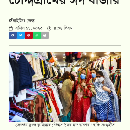
চৌদ্দগ্রামের ঈদ বাজার
রাইজিং ডেস্ক
এপ্রিল ১১, ২০২৩
৪:০৪ পিএম
ক্রেতায় মুখর কুমিল্লার চৌদ্দগ্রামের ঈদ বাজার। ছবি: সংগৃহীত