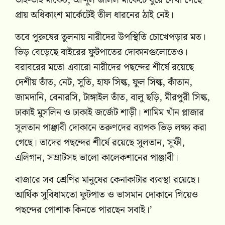
ভাই-ভাই মার্কেট, আব্দুল জলিল মার্কেটে ঘুরে দেখা গেছে
প্রায় অধিকাংশ মার্কেটেই তীল ধারনের ঠাই নেই।
তবে পুরুষের তুলনায় নারীদের উপস্থিতি চোখেপড়ার মত।
ভিড় বেড়েছে বাইরের ফুটপাতের দোকানগুলোতেও।
বরাবরের মতো এবারো নারীদের পছন্দের শীর্ষে রয়েছে
দেশীয় তাঁত, নেট, সুতি, হাফ সিল্ক, ফুল সিল্ক, কাঁতান,
জামদানি, বেনারসি, টাঙ্গাইল তাঁত, বালু ছড়ি, মীরপুরী সিল্ক,
ঢাকাই মুসলিন ও ঢাকাই জর্জেট শাড়ী। শামিম খাঁন প্লাজার
সুলতান পাঞ্জাবী দোকানে তরুণদের ব্যাপক ভিড় লক্ষ্য করা
গেছে। তাদের পছন্দের শীর্ষে রয়েছে সুলতান, সুফী,
এলিগান, সম্রাটসহ ভালো কালেকশানের পাঞ্জাবী।
বাজারে সব শ্রেণির মানুষের কেনাকাটার ব্যবস্থা রয়েছে।
আর্থিক সুবিধামতো ফুটপাত ও ভাসমান দোকানে গিয়েও
পছন্দের পোশাক কিনতে পারছেন সবাই।’