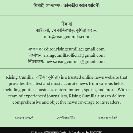
তানভীর আল আরবী
নির্বাহী সম্পাদক :
ঠিকানা
ঝাউতলা, ১ম কান্দিরপাড়, কুমিল্লা ৩৫০০
info@risingcumilla.com
সম্পাদক:
editor.risingcumilla@gmail.com
বিজ্ঞাপন:
risingcumillaofficial@gmail.com
নিউজরুম:
news.risingcumilla@gmail.com
Rising Cumilla (রাইজিং কুমিল্লা) is a trusted online news website that
provides the latest and most accurate news from various fields,
including politics, business, entertainment, sports, and more. With a
team of experienced journalists, Rising Cumilla aims to deliver
comprehensive and objective news coverage to its readers.
আমাদের সম্পর্কে
গোপনীয়তার নীতি
ব্যবহারের শর্তাবলি
স্বত্ব © ২০২৩ রাইজিং কুমিল্লা। Design & Developed by
BDIGITIC