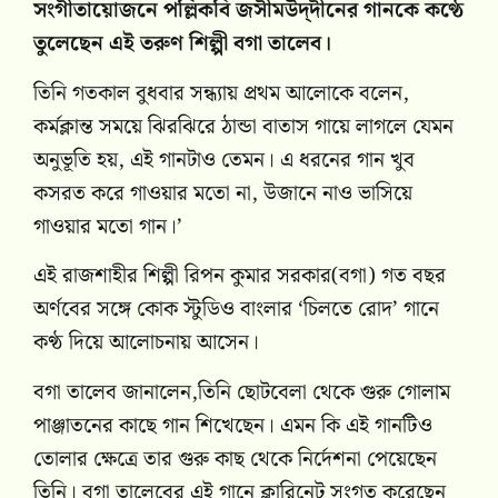
সংগীতায়োজনে পল্লিকবি জসীমউদ্‌দীনের গানকে কণ্ঠে
তুলেছেন এই তরুণ শিল্পী বগা তালেব।
তিনি গতকাল বুধবার সন্ধ্যায় প্রথম আলোকে বলেন,
কর্মক্লান্ত সময়ে ঝিরঝিরে ঠান্ডা বাতাস গায়ে লাগলে যেমন
অনুভূতি হয়, এই গানটাও তেমন। এ ধরনের গান খুব
কসরত করে গাওয়ার মতো না, উজানে নাও ভাসিয়ে
গাওয়ার মতো গান।’
এই রাজশাহীর শিল্পী রিপন কুমার সরকার(বগা) গত বছর
অর্ণবের সঙ্গে কোক স্টুডিও বাংলার ‘চিলতে রোদ’ গানে
কণ্ঠ দিয়ে আলোচনায় আসেন।
বগা তালেব জানালেন,তিনি ছোটবেলা থেকে গুরু গোলাম
পাঞ্জাতনের কাছে গান শিখেছেন। এমন কি এই গানটিও
তোলার ক্ষেত্রে তার গুরু কাছ থেকে নির্দেশনা পেয়েছেন
তিনি। বগা তালেবের এই গানে ক্লারিনেট সংগত করেছেন