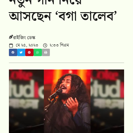
নতুন গান নিয়ে
আসছেন ‘বগা তালেব’
রাইজিং ডেস্ক
মে ২৫, ২০২৩
২:৩৩ পিএম