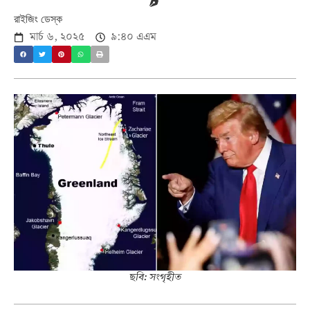
রাইজিং ডেস্ক
মার্চ ৬, ২০২৫
৯:৪০ এএম
ছবি: সংগৃহীত