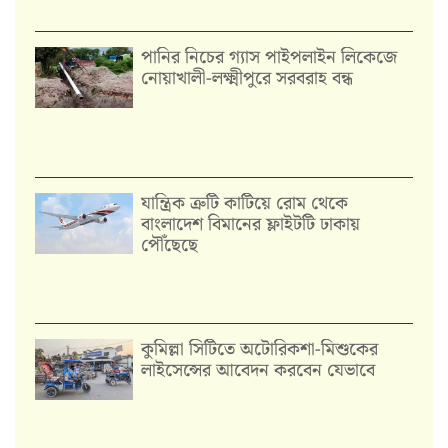
পানির নিচের গ্যাস পাইপলাইন লিকেজে
নোয়াখালী-লক্ষ্মীপুরে সরবরাহ বন্ধ
যান্ত্রিক ত্রুটি কাটিয়ে রোম থেকে
বাংলাদেশ বিমানের ফ্লাইটটি ঢাকায়
পৌঁছেছে
কুমিল্লা সিটিতে অটোরিকশা-মিশুকের
লাইসেন্সের আবেদন করবেন যেভাবে