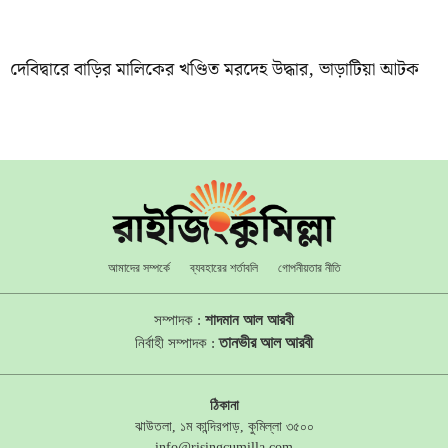
দেবিদ্বারে বাড়ির মালিকের খণ্ডিত মরদেহ উদ্ধার, ভাড়াটিয়া আটক
আমাদের সম্পর্কে
ব্যবহারের শর্তাবলি
গোপনীয়তার নীতি
সম্পাদক :
শাদমান আল আরবী
তানভীর আল আরবী
নির্বাহী সম্পাদক :
ঠিকানা
ঝাউতলা, ১ম কান্দিরপাড়, কুমিল্লা ৩৫০০
info@risingcumilla.com