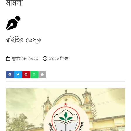
মামলা
রাইজিং ডেস্ক
জুলাই ২৮, ২০২৩
১২:২০ পিএম