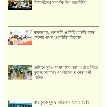
শিক্ষার্থীদের সংবর্ধনা দিল ছাত্রশিবির
নাফানগর, পানখালী ও মিতিংগাছড়ি হচ্ছে
দেশের প্রথম ‘এসডিজি ভিলেজ’
জামিনে মুক্তি পাওয়াদের বরণ করতে গিয়ে
ফুলের মালাসহ আ.লীগের ৪ নেতাকর্মী
আটক
ঘরে ঢুকে ঘুমন্ত ব্যক্তিকে হত্যার চেষ্টা