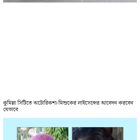
কুমিল্লা সিটিতে অটোরিকশা-মিশুকের লাইসেন্সের আবেদন করবেন
যেভাবে