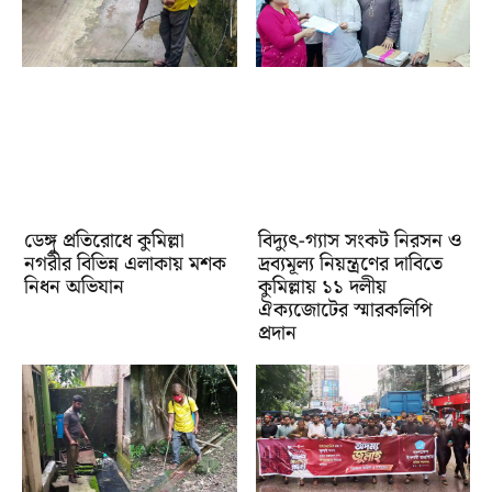
ডেঙ্গু প্রতিরোধে কুমিল্লা
‎বিদ্যুৎ-গ্যাস সংকট নিরসন ও
নগরীর বিভিন্ন এলাকায় মশক
দ্রব্যমূল্য নিয়ন্ত্রণের দাবিতে
নিধন অভিযান
কুমিল্লায় ১১ দলীয়
ঐক‍্যজোটের স্মারকলিপি
প্রদান