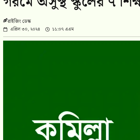
গরমে অসুস্থ স্কুলের ৭ শিক্ষা
রাইজিং ডেস্ক
এপ্রিল ৩০, ২০২৪
১১:০৭ এএম