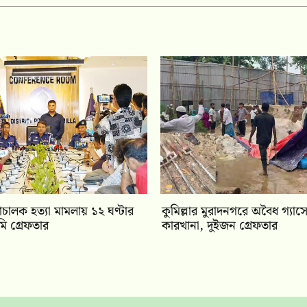
ালক হত্যা মামলায় ১২ ঘণ্টার
কুমিল্লার মুরাদনগরে অবৈধ গ্যাস
মি গ্রেফতার
কারখানা, দুইজন গ্রেফতার