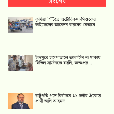
সর্বশেষ
কুমিল্লা সিটিতে অটোরিকশা-মিশুকের
লাইসেন্সের আবেদন করবেন যেভাবে
চাঁদপুরে হাসপাতালে ভ্যাকসিন না থাকায়
সিভিল সার্জনকে বদলি, অতঃপর…
রাষ্ট্রপতি পদে নির্বাচনে ১১ দলীয় ঐক্যের
প্রার্থী অলি আহমদ