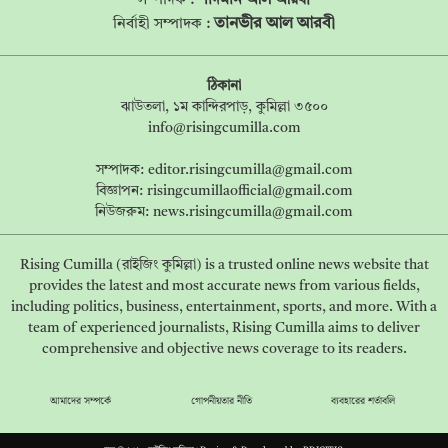
সম্পাদক :
শাদমান আল আরবী
তানভীর আল আরবী
নির্বাহী সম্পাদক :
ঠিকানা
ঝাউতলা, ১ম কান্দিরপাড়, কুমিল্লা ৩৫০০
info@risingcumilla.com
সম্পাদক:
editor.risingcumilla@gmail.com
বিজ্ঞাপন:
risingcumillaofficial@gmail.com
নিউজরুম:
news.risingcumilla@gmail.com
Rising Cumilla (রাইজিং কুমিল্লা) is a trusted online news website that
provides the latest and most accurate news from various fields,
including politics, business, entertainment, sports, and more. With a
team of experienced journalists, Rising Cumilla aims to deliver
comprehensive and objective news coverage to its readers.
আমাদের সম্পর্কে
গোপনীয়তার নীতি
ব্যবহারের শর্তাবলি