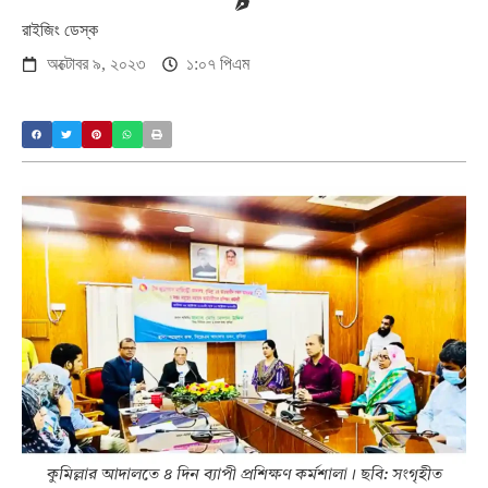
রাইজিং ডেস্ক
অক্টোবর ৯, ২০২৩
১:০৭ পিএম
কুমিল্লার আদালতে ৪ দিন ব্যাপী প্রশিক্ষণ কর্মশালা। ছবি: সংগৃহীত