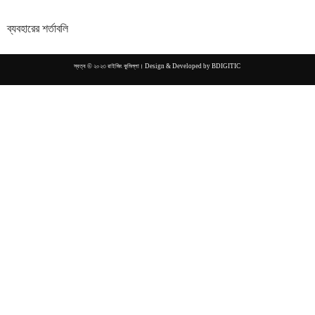
ব্যবহারের শর্তাবলি
স্বত্ব © ২০২৩ রাইজিং কুমিল্লা। Design & Developed by
BDIGITIC