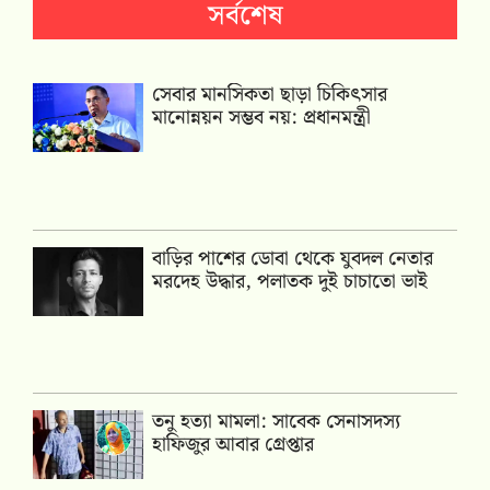
সর্বশেষ
সেবার মানসিকতা ছাড়া চিকিৎসার
মানোন্নয়ন সম্ভব নয়: প্রধানমন্ত্রী
বাড়ির পাশের ডোবা থেকে যুবদল নেতার
মরদেহ উদ্ধার, পলাতক দুই চাচাতো ভাই
তনু হত্যা মামলা: সাবেক সেনাসদস্য
হাফিজুর আবার গ্রেপ্তার