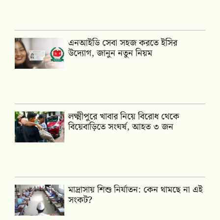
এনআইডি সেবা সহজ করতে ইসির
উদ্যোগ, জানুন নতুন নিয়ম
লক্ষ্মীপুরে খাবার নিয়ে বিরোধ থেকে
বিয়েবাড়িতে সংঘর্ষ, আহত ৩ জন
মাদ্রাসায় শিশু নির্যাতন: কেন থামছে না এই
সংকট?