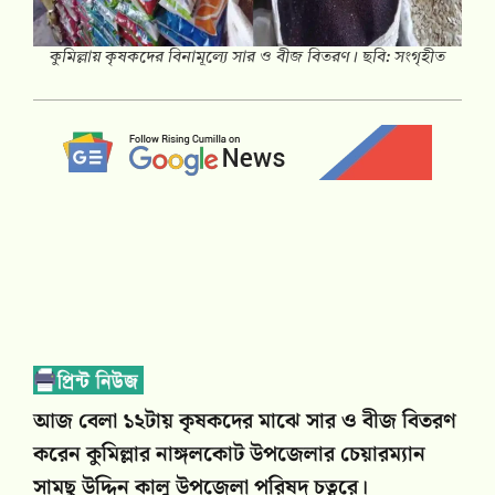
কুমিল্লায় কৃষকদের বিনামূল্যে সার ও বীজ বিতরণ। ছবি: সংগৃহীত
আজ বেলা ১২টায় কৃষকদের মাঝে সার ও বীজ বিতরণ
করেন কুমিল্লার নাঙ্গলকোট উপজেলার চেয়ারম্যান
সামছু উদ্দিন কালু উপজেলা পরিষদ চত্বরে।