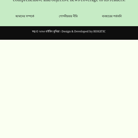
comprehensive and objective news coverage to its readers.
আমাদের সম্পর্কে
গোপনীয়তার নীতি
ব্যবহারের শর্তাবলি
স্বত্ব © ২০২৩ রাইজিং কুমিল্লা। Design & Developed by
BDIGITIC