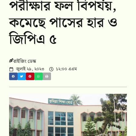
পরীক্ষার ফল বিপর্যয়,
কমেছে পাসের হার ও
জিপিএ ৫
রাইজিং ডেস্ক
জুলাই ২৯, ২০২৩
১২:০০ এএম