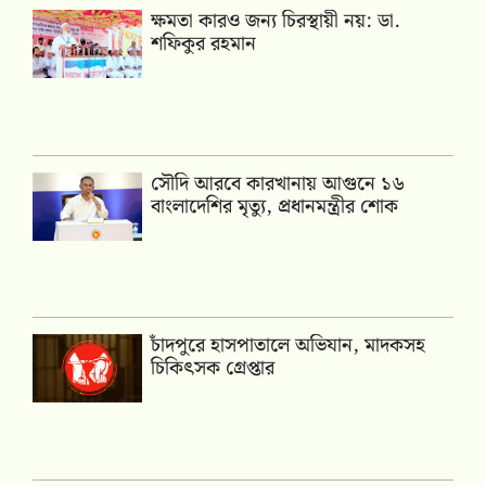
ক্ষমতা কারও জন্য চিরস্থায়ী নয়: ডা.
শফিকুর রহমান
সৌদি আরবে কারখানায় আগুনে ১৬
বাংলাদেশির মৃত্যু, প্রধানমন্ত্রীর শোক
চাঁদপুরে হাসপাতালে অভিযান, মাদকসহ
চিকিৎসক গ্রেপ্তার