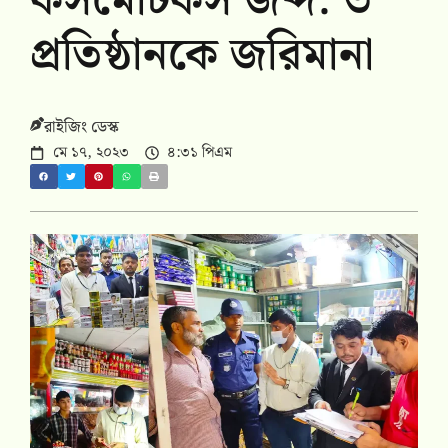
কসমেটিকস জব্দ: ৩
প্রতিষ্ঠানকে জ‌রিমানা
রাইজিং ডেস্ক
মে ১৭, ২০২৩
৪:৩১ পিএম