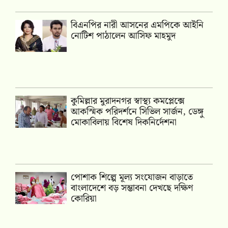
বিএনপির নারী আসনের এমপিকে আইনি
নোটিশ পাঠালেন আসিফ মাহমুদ
কুমিল্লার মুরাদনগর স্বাস্থ্য কমপ্লেক্সে
আকস্মিক পরিদর্শনে সিভিল সার্জন, ডেঙ্গু
মোকাবিলায় বিশেষ দিকনির্দেশনা
পোশাক শিল্পে মূল্য সংযোজন বাড়াতে
বাংলাদেশে বড় সম্ভাবনা দেখছে দক্ষিণ
কোরিয়া