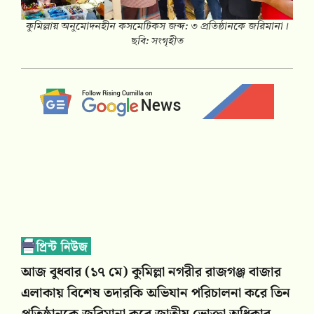
কুমিল্লায় অনুমোদনহীন কসমেটিকস জব্দ: ৩ প্রতিষ্ঠানকে জ‌রিমানা।
ছবি: সংগৃহীত
আজ বুধবার (১৭ মে) কু‌মিল্লা নগরীর রাজগঞ্জ বাজার
এলাকায় বিশেষ তদারকি অভিযান পরিচালনা করে তিন