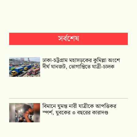
সর্বশেষ
ঢাকা-চট্টগ্রাম মহাসড়কের কুমিল্লা অংশে
দীর্ঘ যানজট, ভোগান্তিতে যাত্রী-চালক
বিমানে ঘুমন্ত নারী যাত্রীকে আপত্তিকর
স্পর্শ, যুবকের ৩ বছরের কারাদণ্ড