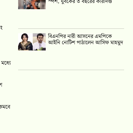
স্পর্শ, যুবকের ৩ বছরের কারাদণ্ড
ং
বিএনপির নারী আসনের এমপিকে
আইনি নোটিশ পাঠালেন আসিফ মাহমুদ
মধ্যে
ংশ
 কমবে