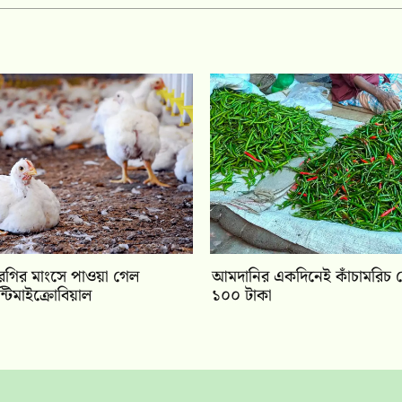
ুরগির মাংসে পাওয়া গেল
আমদানির একদিনেই কাঁচামরিচ
ান্টিমাইক্রোবিয়াল
১০০ টাকা