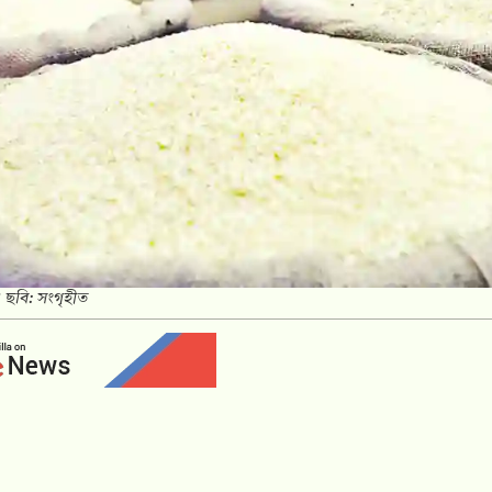
 ছবি: সংগৃহীত