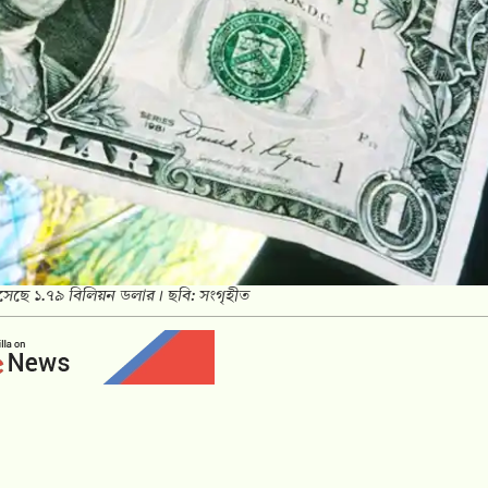
েছে ১.৭৯ বিলিয়ন ডলার। ছবি: সংগৃহীত