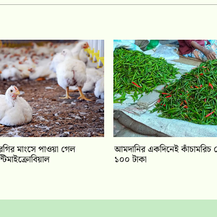
ুরগির মাংসে পাওয়া গেল
আমদানির একদিনেই কাঁচামরিচ
ান্টিমাইক্রোবিয়াল
১০০ টাকা