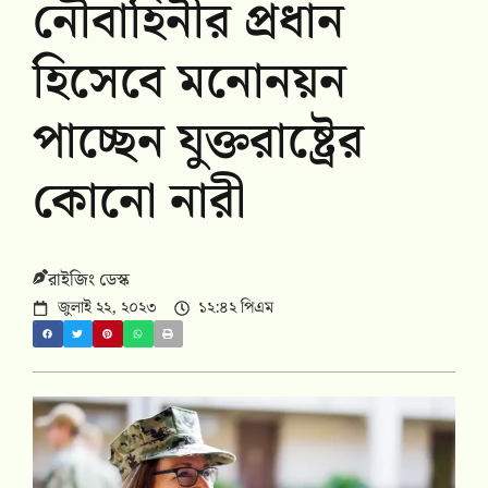
নৌবাহিনীর প্রধান
হিসেবে মনোনয়ন
পাচ্ছেন যুক্তরাষ্ট্রের
কোনো নারী
রাইজিং ডেস্ক
জুলাই ২২, ২০২৩
১২:৪২ পিএম