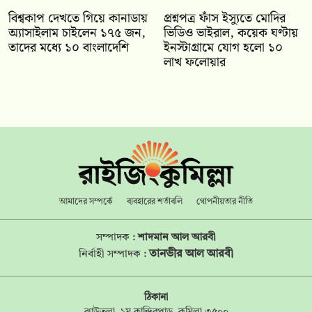
বিশ্বকাপ দেখতে গিয়ে কানাডায়
প্রশ্নপত্র ফাঁস ইস্যুতে মোদির
অ্যাসাইলাম চাইলেন ১৭৫ জন,
ভিডিও ভাইরাল, কয়েক ঘণ্টায়
তাদের মধ্যে ১০ বাংলাদেশি
ইনস্টাগ্রামে যোগ হলো ১০
লাখ ফলোয়ার
আমাদের সম্পর্কে
ব্যবহারের শর্তাবলি
গোপনীয়তার নীতি
সম্পাদক :
শাদমান আল আরবী
তানভীর আল আরবী
নির্বাহী সম্পাদক :
ঠিকানা
ঝাউতলা, ১ম কান্দিরপাড়, কুমিল্লা ৩৫০০