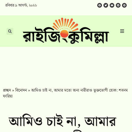
রবিবার ৯ আগস্ট, ২০২৬
প্রচ্ছদ
»
বিনোদন
»
আমিও চাই না, আমার মতো অন্য নারীরাও ভুক্তভোগী হোক: শবনম
ফারিয়া
আমিও চাই না, আমার