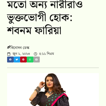
মতো অন্য নারীরাও
ভুক্তভোগী হোক:
শবনম ফারিয়া
বিনোদন ডেস্ক
জুন ১, ২০২৩
৫:১১ পিএম