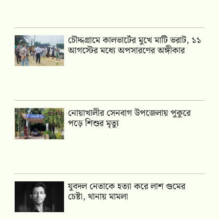
চৌদ্দগ্রামে কালভার্টের মুখে মাটি ভরাট, ১১
আগস্টের মধ্যে অপসারণের অঙ্গীকার
নোয়াখালীর সেনবাগ উপজেলায় পুকুরে
পড়ে শিশুর মৃত্যু
যুবদল নেতাকে হত্যা করে লাশ গুমের
চেষ্টা, থানায় মামলা